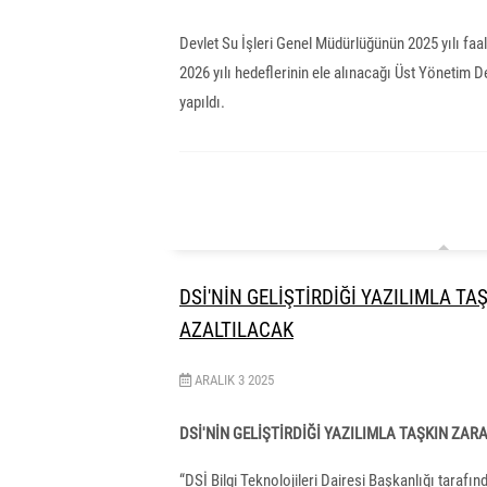
Devlet Su İşleri Genel Müdürlüğünün 2025 yılı faali
2026 yılı hedeflerinin ele alınacağı Üst Yönetim 
yapıldı.
DSİ'NİN GELİŞTİRDİĞİ YAZILIMLA TA
AZALTILACAK
ARALIK
3
2025
DSİ'NİN GELİŞTİRDİĞİ YAZILIMLA TAŞKIN ZA
“DSİ Bilgi Teknolojileri Dairesi Başkanlığı taraf