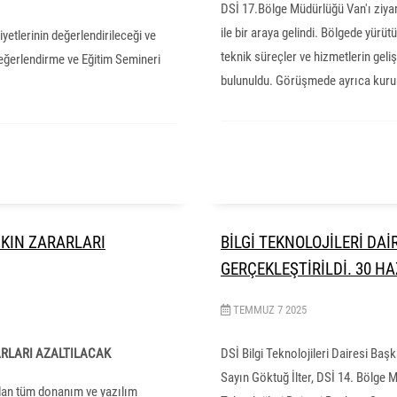
DSİ 17.Bölge Müdürlüğü Van'ı ziya
ile bir araya gelindi. Bölgede yürütü
yetlerinin değerlendirileceği ve
teknik süreçler ve hizmetlerin gel
Değerlendirme ve Eğitim Semineri
bulunuldu. Görüşmede ayrıca kurum
ŞKIN ZARARLARI
BİLGİ TEKNOLOJİLERİ DAİ
GERÇEKLEŞTİRİLDİ. 30 H
TEMMUZ
7
2025
RARLARI AZALTILACAK
DSİ Bilgi Teknolojileri Dairesi Ba
Sayın Göktuğ İlter, DSİ 14. Bölge M
ından tüm donanım ve yazılım