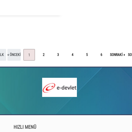
ILK
« ÖNCEKI
2
3
4
5
6
SONRAKI »
SO
1
HIZLI MENÜ