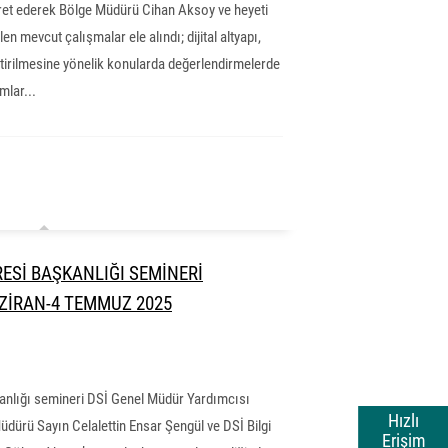
ret ederek Bölge Müdürü Cihan Aksoy ve heyeti
len mevcut çalışmalar ele alındı; dijital altyapı,
iştirilmesine yönelik konularda değerlendirmelerde
lar...
RESİ BAŞKANLIĞI SEMİNERİ
AZİRAN-4 TEMMUZ 2025
şkanlığı semineri DSİ Genel Müdür Yardımcısı
Hızlı
üdürü Sayın Celalettin Ensar Şengül ve DSİ Bilgi
Erişim