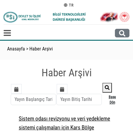
TR
Anasayfa
>
Haber Arşivi
Haber Arşivi
Başa
Dön
Sistem odası revizyonu ve veri yedekleme
sistemi çalışmaları için Kars Bölge